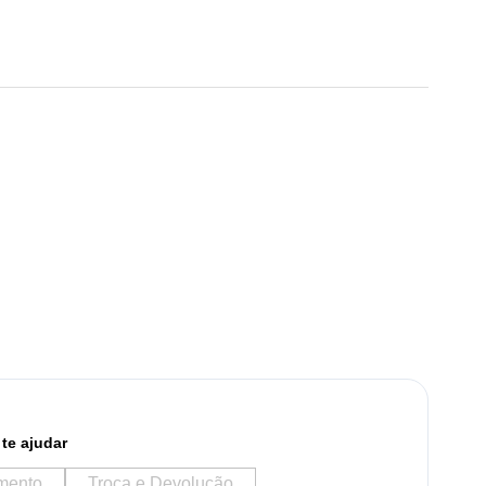
te ajudar
mento
Troca e Devolução