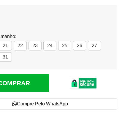
amanho:
21
22
23
24
25
26
27
31
COMPRAR
Compre Pelo WhatsApp