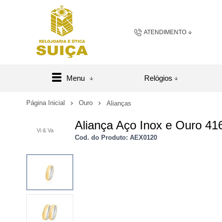
ATENDIMENTO
(48) 3658-2163
(48) 984
Menu
Relógios
sac@relojoariaeoticasuic
Página Inicial
Ouro
Alianças
Aliança Aço Inox e Ouro 4
Central de A
Vi & Va
Cod. do Produto: AEX0120