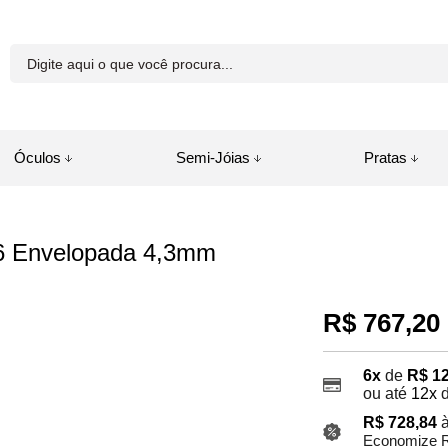
81-8250
Óculos
Semi-Jóias
Pratas
a.com.br
16 Envelopada 4,3mm
juda
R$ 767,20
6x
de
R$ 1
ou até
12x
R$ 728,84
à
Economize R