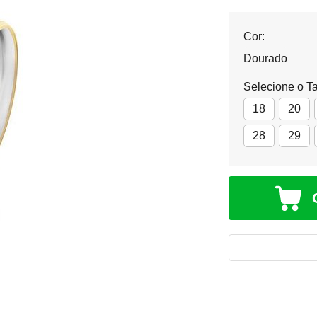
Cor:
Dourado
Selecione o T
18
20
28
29