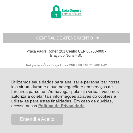
CENTRAL DE ATENDIMENTO
Praça Padre Roher, 201 Centro CEP 88750-000 -
Braço do Norte - SC
Relojoaria e Ótica Suiça Ltda - CNPJ: 80.648.785/0001-42
Todos os direitos reservados
-
Relojoaria e Ótica Suiça
-
2026
Utilizamos seus dados para analisar e personalizar nossa
loja virtual durante a sua navegação e em serviços de
terceiros parceiros. Ao navegar pela loja virtual, você nos
autoriza a coletar tais informações através do cookies e
utilizá-las para estas finalidades. Em caso de dúvidas,
acesse nossa
Política de Privacidade
Entendi e Aceito