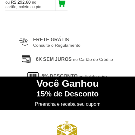
R$ 292,60
ou
no
cartão, boleto ou pix
15
Produtos
FRETE GRÁTIS
Consulte o Regulamento
6X SEM JUROS
no Cartão de Crédito
5% DESCONTO
no Boleto e Pix
Você
Ganhou
15%
de Desconto
CONHEÇA
nossa Loja Física
Preencha e receba seu cupom