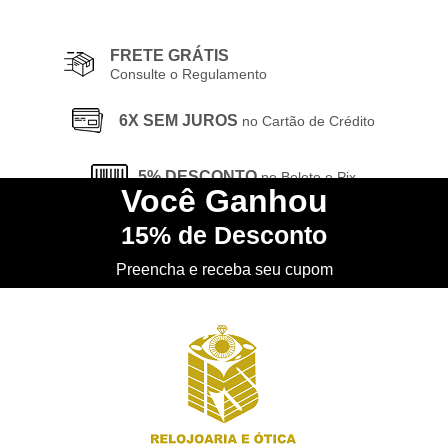
FRETE GRÁTIS
Consulte o Regulamento
6X SEM JUROS
no Cartão de Crédito
5% DESCONTO
no Boleto e Pix
Você
Ganhou
15%
de Desconto
CONHEÇA
nossa Loja Física
Preencha e receba seu cupom