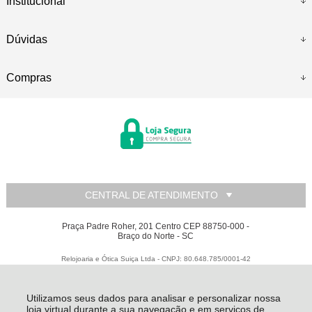
Institucional
Dúvidas
Compras
CENTRAL DE ATENDIMENTO
Praça Padre Roher, 201 Centro CEP 88750-000 -
Braço do Norte - SC
Relojoaria e Ótica Suiça Ltda - CNPJ: 80.648.785/0001-42
Todos os direitos reservados
-
Relojoaria e Ótica Suiça
-
2026
Utilizamos seus dados para analisar e personalizar nossa
loja virtual durante a sua navegação e em serviços de