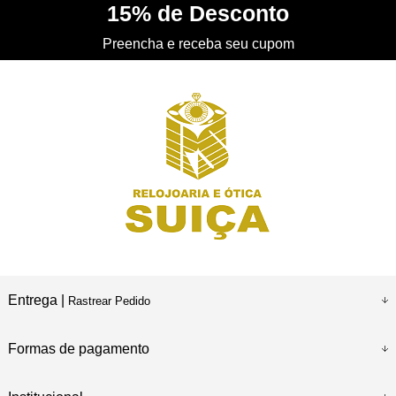
15%
de Desconto
CONHEÇA
nossa Loja Física
Preencha e receba seu cupom
Entrega |
Rastrear Pedido
Formas de pagamento