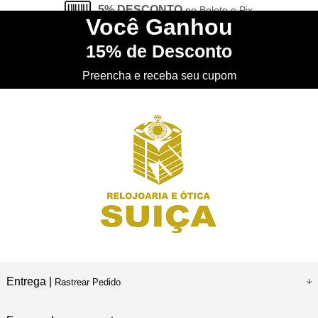
5% DESCONTO
no Boleto e Pix
Você
Ganhou
15%
de Desconto
CONHEÇA
nossa Loja Física
Preencha e receba seu cupom
Entrega |
Rastrear Pedido