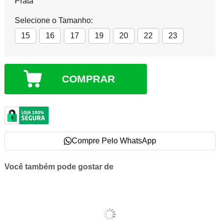
Prata
Selecione o Tamanho:
15
16
17
19
20
22
23
COMPRAR
Compre Pelo WhatsApp
Você também pode gostar de