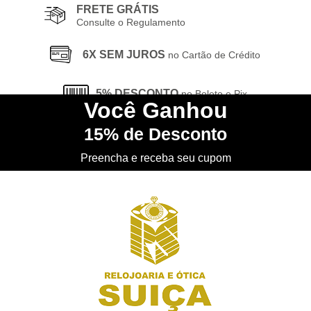
FRETE GRÁTIS
Consulte o Regulamento
6X SEM JUROS
no Cartão de Crédito
5% DESCONTO
no Boleto e Pix
Você
Ganhou
15%
de Desconto
CONHEÇA
nossa Loja Física
Preencha e receba seu cupom