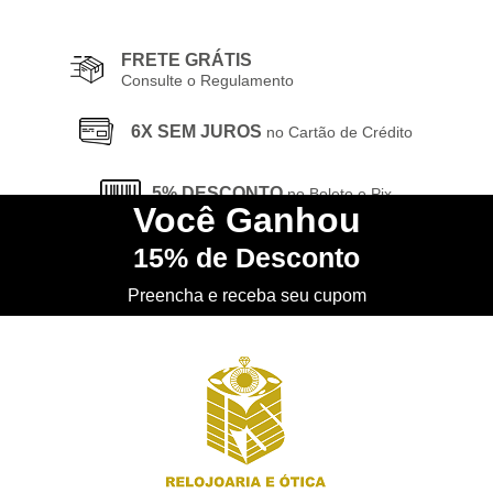
FRETE GRÁTIS
Consulte o Regulamento
6X SEM JUROS
no Cartão de Crédito
5% DESCONTO
no Boleto e Pix
Você
Ganhou
15%
de Desconto
CONHEÇA
nossa Loja Física
Preencha e receba seu cupom