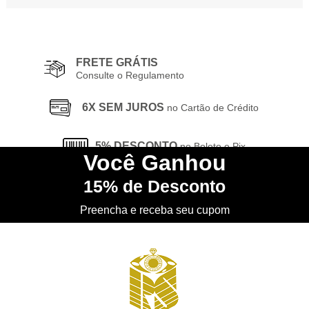
FRETE GRÁTIS
Consulte o Regulamento
6X SEM JUROS
no Cartão de Crédito
5% DESCONTO
no Boleto e Pix
Você
Ganhou
15%
de Desconto
CONHEÇA
nossa Loja Física
Preencha e receba seu cupom