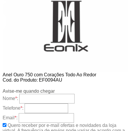
Anel Ouro 750 com Corações Todo Ao Redor
Cod. do Produto: EF0094AU
Avise-me quando chegar
Nome
*
:
Telefone
*
:
Email
*
:
Quero receber por e-mail ofertas e novidades da loja
virtual. A frequência de envios pode variar de acordo com a