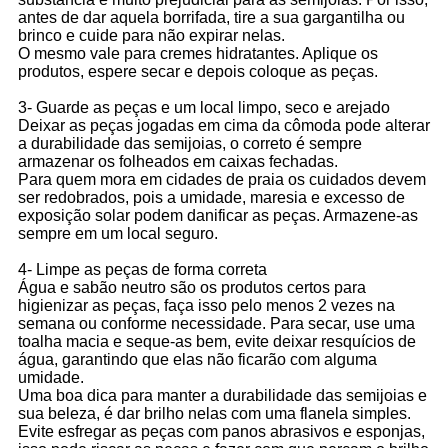
antes de dar aquela borrifada, tire a sua gargantilha ou
brinco e cuide para não expirar nelas.
O mesmo vale para cremes hidratantes. Aplique os
produtos, espere secar e depois coloque as peças.
3- Guarde as peças e um local limpo, seco e arejado
Deixar as peças jogadas em cima da cômoda pode alterar
a durabilidade das semijoias, o correto é sempre
armazenar os folheados em caixas fechadas.
Para quem mora em cidades de praia os cuidados devem
ser redobrados, pois a umidade, maresia e excesso de
exposição solar podem danificar as peças. Armazene-as
sempre em um local seguro.
4- Limpe as peças de forma correta
Água e sabão neutro são os produtos certos para
higienizar as peças, faça isso pelo menos 2 vezes na
semana ou conforme necessidade. Para secar, use uma
toalha macia e seque-as bem, evite deixar resquícios de
água, garantindo que elas não ficarão com alguma
umidade.
Uma boa dica para manter a durabilidade das semijoias e
sua beleza, é dar brilho nelas com uma flanela simples.
Evite esfregar as peças com panos abrasivos e esponjas,