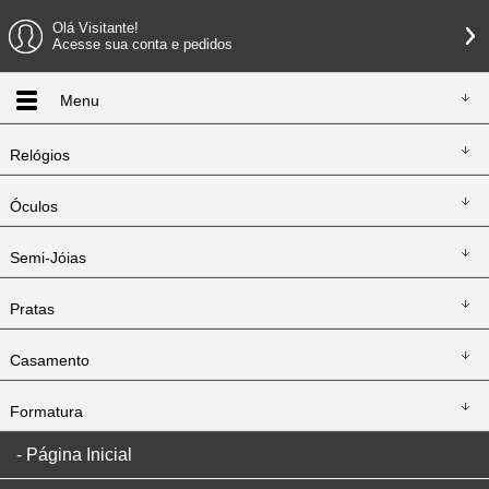
Olá Visitante!
Acesse sua conta e pedidos
Menu
Relógios
Óculos
Semi-Jóias
Pratas
Casamento
Formatura
Página Inicial