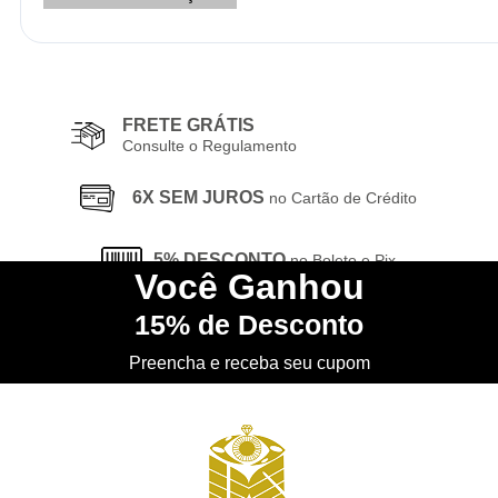
FRETE GRÁTIS
Consulte o Regulamento
6X SEM JUROS
no Cartão de Crédito
5% DESCONTO
no Boleto e Pix
Você
Ganhou
15%
de Desconto
CONHEÇA
nossa Loja Física
Preencha e receba seu cupom