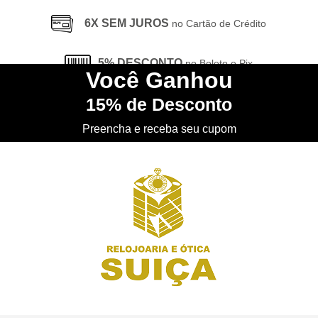
6X SEM JUROS
no Cartão de Crédito
5% DESCONTO
no Boleto e Pix
Você
Ganhou
15%
de Desconto
CONHEÇA
nossa Loja Física
Preencha e receba seu cupom