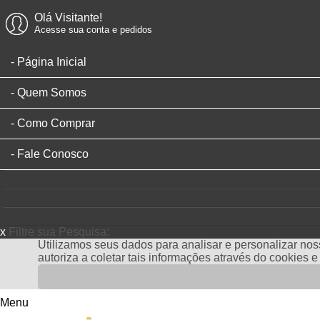
Olá Visitante!
Acesse sua conta e pedidos
Página Inicial
Quem Somos
Como Comprar
Fale Conosco
x
Filtre sua Pesquisa:
Utilizamos seus dados para analisar e personalizar noss
autoriza a coletar tais informações através do cookies 
Menu