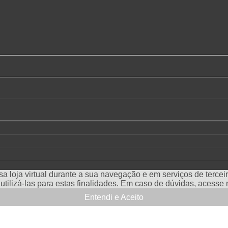
a loja virtual durante a sua navegação e em serviços de terceiro
e utilizá-las para estas finalidades. Em caso de dúvidas, acess
Entendi e Aceito