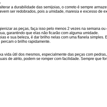
o
terar a durabilidade das semijoias, o correto é sempre armaze
vem ser redobrados, pois a umidade, maresia e excesso de ex
igienizar as peças, faça isso pelo menos 2 vezes na semana ou
gua, garantindo que elas não ficarão com alguma umidade.
ias e sua beleza, é dar brilho nelas com uma flanela simples. 
e percam o brilho rapidamente.
ixa vida útil dos mesmos, especialmente das peças com pedras
ais de atrito, podem se romper com facilidade. Sempre que for 