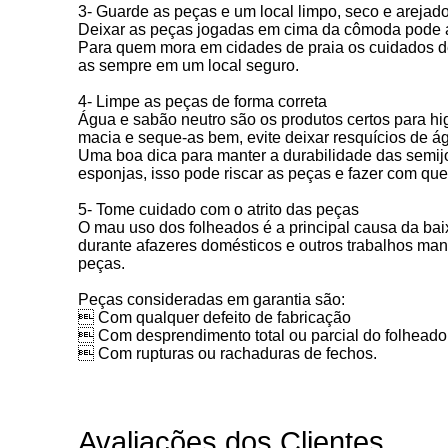
3- Guarde as peças e um local limpo, seco e arejad
Deixar as peças jogadas em cima da cômoda pode al
Para quem mora em cidades de praia os cuidados de
as sempre em um local seguro.
4- Limpe as peças de forma correta
Água e sabão neutro são os produtos certos para h
macia e seque-as bem, evite deixar resquícios de á
Uma boa dica para manter a durabilidade das semijo
esponjas, isso pode riscar as peças e fazer com qu
5- Tome cuidado com o atrito das peças
O mau uso dos folheados é a principal causa da ba
durante afazeres domésticos e outros trabalhos manu
peças.
Peças consideradas em garantia são:
 Com qualquer defeito de fabricação
 Com desprendimento total ou parcial do folheado
 Com rupturas ou rachaduras de fechos.
Avaliações dos Clientes