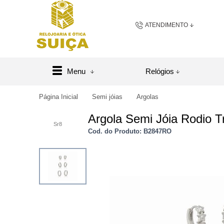
ATENDIMENTO
(48) 3658-2163
(48) 984
Menu
Relógios
sac@relojoariaeoticasuic
Página Inicial
Semi jóias
Argolas
Argola Semi Jóia Rodio T
Central de A
Sr8
Cod. do Produto: B2847RO