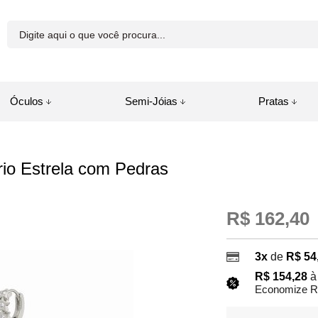
81-8250
Óculos
Semi-Jóias
Pratas
a.com.br
rio Estrela com Pedras
juda
R$ 162,40
3x
de
R$ 54
R$ 154,28
à
Economize R