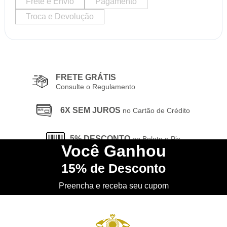
Frete e Envio
Pagamento
Troca e Devolução
FRETE GRÁTIS
Consulte o Regulamento
6X SEM JUROS
no Cartão de Crédito
5% DESCONTO
no Boleto e Pix
Você
Ganhou
15%
de Desconto
CONHEÇA
nossa Loja Física
Preencha e receba seu cupom