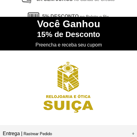
5% DESCONTO
no Boleto e Pix
Você
Ganhou
15%
de Desconto
CONHEÇA
nossa Loja Física
Preencha e receba seu cupom
Entrega |
Rastrear Pedido