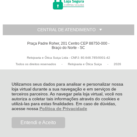
CENTRAL DE ATENDIMENTO
Praça Padre Roher, 201 Centro CEP 88750-000 -
Braço do Norte - SC
Relojoaria e Ótica Suiça Ltda - CNPJ: 80.648.785/0001-42
Todos os direitos reservados
-
Relojoaria e Ótica Suiça
-
2026
Utilizamos seus dados para analisar e personalizar nossa
loja virtual durante a sua navegação e em serviços de
terceiros parceiros. Ao navegar pela loja virtual, você nos
autoriza a coletar tais informações através do cookies e
utilizá-las para estas finalidades. Em caso de dúvidas,
acesse nossa
Política de Privacidade
Entendi e Aceito
R$ 386,40
COMPRAR