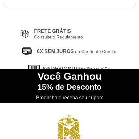
FRETE GRÁTIS
Consulte o Regulamento
6X SEM JUROS
no Cartão de Crédito
5% DESCONTO
no Boleto e Pix
Você
Ganhou
15%
de Desconto
CONHEÇA
nossa Loja Física
Preencha e receba seu cupom