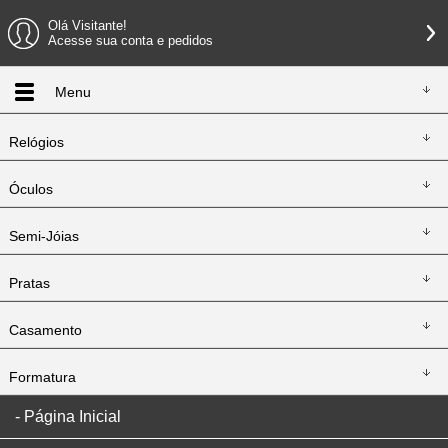
Olá Visitante!
Acesse sua conta e pedidos
Menu
Relógios
Óculos
Semi-Jóias
Pratas
Casamento
Formatura
Página Inicial