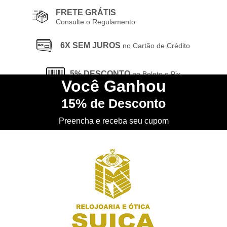
FRETE GRÁTIS
Consulte o Regulamento
6X SEM JUROS
no Cartão de Crédito
5% DESCONTO
no Boleto e Pix
Você
Ganhou
15%
de Desconto
CONHEÇA
nossa Loja Física
Preencha e receba seu cupom