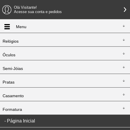
Olá Visitante!
Acesse sua conta e pedidos
Menu
Relógios
Óculos
Semi-Jóias
Pratas
Casamento
Formatura
Página Inicial