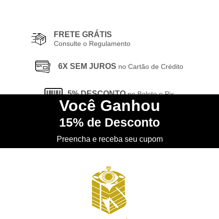
FRETE GRÁTIS
Consulte o Regulamento
6X SEM JUROS
no Cartão de Crédito
5% DESCONTO
no Boleto e Pix
Você
Ganhou
15%
de Desconto
CONHEÇA
nossa Loja Física
Preencha e receba seu cupom