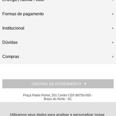
Formas de pagamento
Institucional
Dúvidas
Compras
CENTRAL DE ATENDIMENTO
Praça Padre Roher, 201 Centro CEP 88750-000 -
Braço do Norte - SC
Relojoaria e Ótica Suiça Ltda - CNPJ: 80.648.785/0001-42
Todos os direitos reservados
-
Relojoaria e Ótica Suiça
-
2026
Utilizamos seus dados para analisar e personalizar nossa