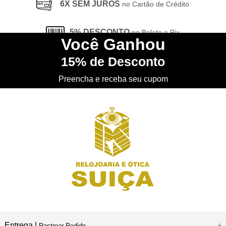
6X SEM JUROS
no Cartão de Crédito
5% DESCONTO
no Boleto e Pix
Você
Ganhou
15%
de Desconto
CONHEÇA
nossa Loja Física
Preencha e receba seu cupom
Entrega |
Rastrear Pedido