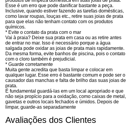
produtos de limpeza doméstica em suas joias de prata.
Esse é um erro que pode danificar bastante a peça.
Inclusive, quando estiver fazendo as tarefas domésticas,
como lavar roupas, louças etc., retire suas joias de prata
para que elas não tenham contato com os produtos
químicos.
* Evite o contato da prata com o mar
Vai à praia? Deixe sua prata em casa ou as retire antes
de entrar no mar. Isso é necessário porque a água
salgada pode oxidar as joias de prata mais rapidamente.
Da mesma forma, evite banhos de piscina, pois o contato
com o cloro também é prejudicial.
* Guarde corretamente
Muita gente acredita que basta limpar e colocar em
qualquer lugar. Esse erro é bastante comum e pode ser o
causador das manchas e falta de brilho das suas joias de
prata.
É fundamental guardá-las em um local apropriado e que
não seja propício para a oxidação, como caixas de metal,
gavetas e outros locais fechados e úmidos. Depois de
limpar, guarde-as separadamente
Avaliações dos Clientes