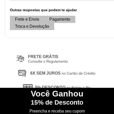
Outras respostas que podem te ajudar
Frete e Envio
Pagamento
Troca e Devolução
FRETE GRÁTIS
Consulte o Regulamento
6X SEM JUROS
no Cartão de Crédito
5% DESCONTO
no Boleto e Pix
Você
Ganhou
15%
de Desconto
CONHEÇA
nossa Loja Física
Preencha e receba seu cupom