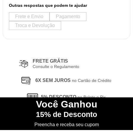
Outras respostas que podem te ajudar
Frete e Envio
Pagamento
Troca e Devolução
FRETE GRÁTIS
Consulte o Regulamento
6X SEM JUROS
no Cartão de Crédito
5% DESCONTO
no Boleto e Pix
Você
Ganhou
15%
de Desconto
CONHEÇA
nossa Loja Física
Preencha e receba seu cupom