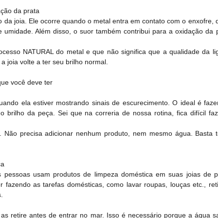
ção da prata
 da joia. Ele ocorre quando o metal entra em contato com o enxofre
e umidade. Além disso, o suor também contribui para a oxidação da 
ocesso NATURAL do metal e que não significa que a qualidade da lig
 joia volte a ter seu brilho normal.
que você deve ter
uando ela estiver mostrando sinais de escurecimento. O ideal é faze
 brilho da peça. Sei que na correria de nossa rotina, fica difícil fa
. Não precisa adicionar nenhum produto, nem mesmo água. Basta ter
ca
as pessoas usam produtos de limpeza doméstica em suas joias de p
er fazendo as tarefas domésticas, como lavar roupas, louças etc., ret
.
as retire antes de entrar no mar. Isso é necessário porque a água s