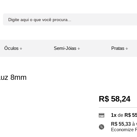
81-8250
Óculos
Semi-Jóias
Pratas
a.com.br
 Luz 8mm
juda
R$ 58,24
1x
de
R$ 55
R$ 55,33
à 
Economize R