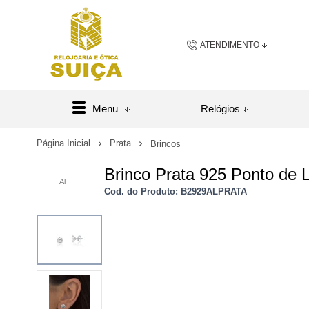
ATENDIMENTO
(48) 3658-2163
(48) 984
Menu
Relógios
sac@relojoariaeoticasuic
Página Inicial
Prata
Brincos
Brinco Prata 925 Ponto de
Central de A
Al
Cod. do Produto: B2929ALPRATA