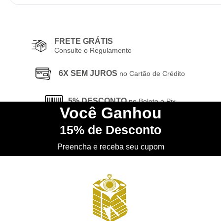
FRETE GRÁTIS
Consulte o Regulamento
6X SEM JUROS
no Cartão de Crédito
5% DESCONTO
no Boleto e Pix
Você
Ganhou
15%
de Desconto
CONHEÇA
nossa Loja Física
Preencha e receba seu cupom