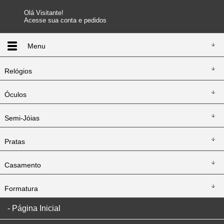
Olá Visitante!
Acesse sua conta e pedidos
Menu
Relógios
Óculos
Semi-Jóias
Pratas
Casamento
Formatura
Página Inicial