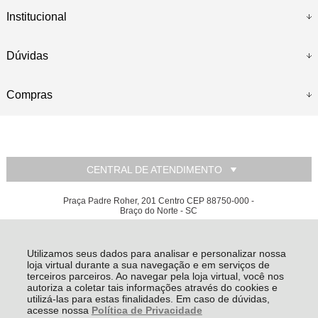
Institucional
Dúvidas
Compras
CENTRAL DE ATENDIMENTO
Praça Padre Roher, 201 Centro CEP 88750-000 -
Braço do Norte - SC
Relojoaria e Ótica Suiça Ltda - CNPJ: 80.648.785/0001-42
Todos os direitos reservados
-
Relojoaria e Ótica Suiça
-
2026
Utilizamos seus dados para analisar e personalizar nossa
loja virtual durante a sua navegação e em serviços de
terceiros parceiros. Ao navegar pela loja virtual, você nos
autoriza a coletar tais informações através do cookies e
utilizá-las para estas finalidades. Em caso de dúvidas,
acesse nossa
Política de Privacidade