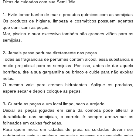
Dicas de cuidados com sua Semi Jóia
1- Evite tomar banho de mar e produtos químicos com as semijoias
Os produtos de higiene, limpeza e cosméticos possuem agentes
que danificam as peças.
Mar, piscina e suor excessivo também são grandes vilões para as
semijoias.
2- Jamais passe perfume diretamente nas peças
Todas as fragrâncias de perfumes contém álcool, essa substância é
muito prejudicial para as semijoias. Por isso, antes de dar aquela
borrifada, tire a sua gargantilha ou brinco e cuide para não expirar
nelas.
O mesmo vale para cremes hidratantes. Aplique os produtos,
espere secar e depois coloque as peças.
3- Guarde as peças e um local limpo, seco e arejado
Deixar as peças jogadas em cima da cômoda pode alterar a
durabilidade das semijoias, o correto é sempre armazenar os
folheados em caixas fechadas.
Para quem mora em cidades de praia os cuidados devem ser
redobrados, pois a umidade, maresia e excesso de exposição solar