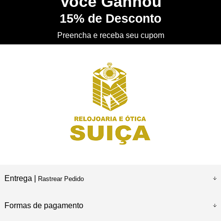
Você
Ganhou
15%
de Desconto
CONHEÇA
nossa Loja Física
Preencha e receba seu cupom
Entrega |
Rastrear Pedido
Formas de pagamento