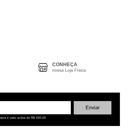
CONHEÇA
nossa Loja Física
ompra e valor acima de R$ 400,00