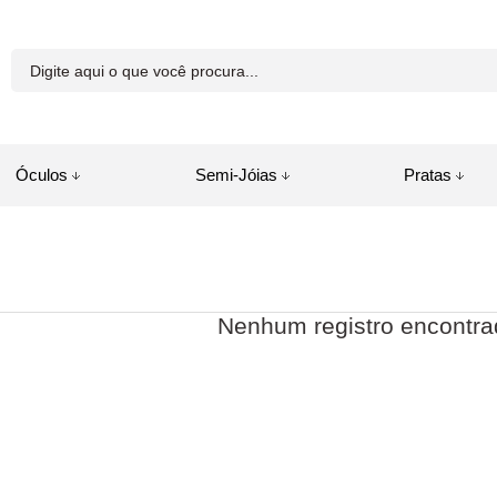
81-8250
Óculos
Semi-Jóias
Pratas
a.com.br
juda
Nenhum registro encontra