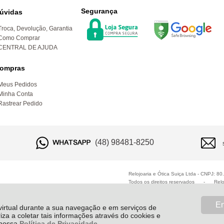
Segurança
úvidas
Troca, Devolução, Garantia
Como Comprar
CENTRAL DE AJUDA
ompras
Meus Pedidos
Minha Conta
Rastrear Pedido
(48) 98481-8250
Relojoaria e Ótica Suiça Ltda - CNPJ: 8
Todos os direitos reservados
-
Relo
En
 virtual durante a sua navegação e em serviços de
riza a coletar tais informações através do cookies e
e nossa
Política de Privacidade