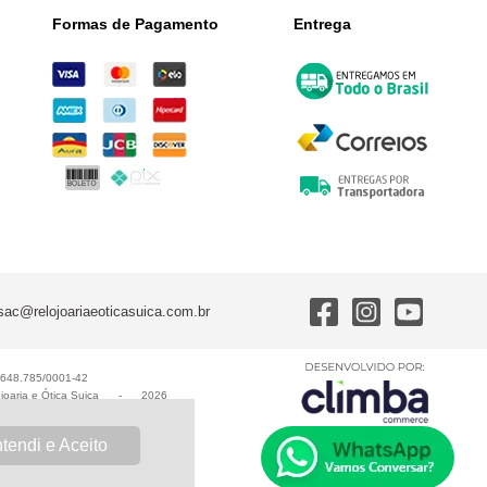
Formas de Pagamento
Entrega
sac@relojoariaeoticasuica.com.br
0.648.785/0001-42
joaria e Ótica Suiça
-
2026
tendi e Aceito