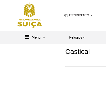
ATENDIMENTO
(48) 3658-2163
(48) 984
Menu
Relógios
sac@relojoariaeoticasuic
Castical
Central de A