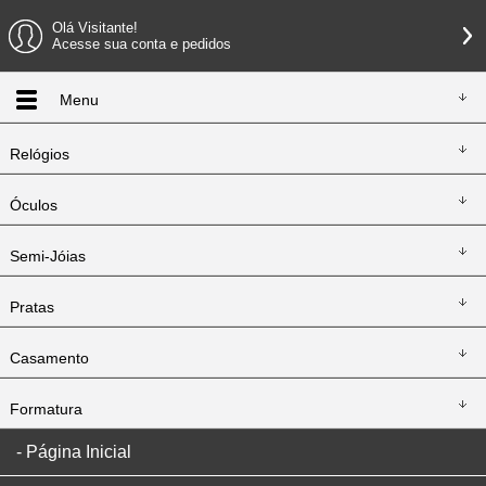
Olá Visitante!
Acesse sua conta e pedidos
Menu
Relógios
Óculos
Semi-Jóias
Pratas
Casamento
Formatura
Página Inicial