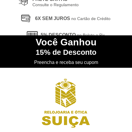
Consulte o Regulamento
6X SEM JUROS
no Cartão de Crédito
5% DESCONTO
no Boleto e Pix
Você
Ganhou
15%
de Desconto
CONHEÇA
nossa Loja Física
Preencha e receba seu cupom