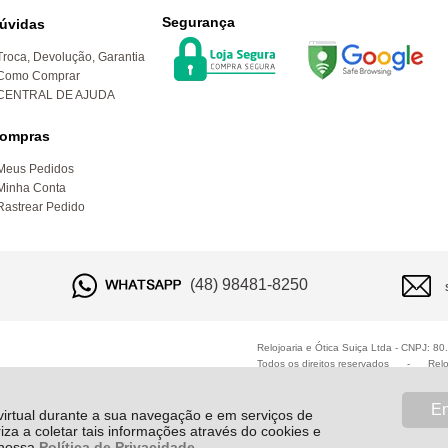
Segurança
úvidas
Troca, Devolução, Garantia
Como Comprar
CENTRAL DE AJUDA
ompras
Meus Pedidos
Minha Conta
Rastrear Pedido
(48) 98481-8250
Relojoaria e Ótica Suiça Ltda - CNPJ: 8
Todos os direitos reservados
-
Relo
En
 virtual durante a sua navegação e em serviços de
riza a coletar tais informações através do cookies e
e nossa
Política de Privacidade