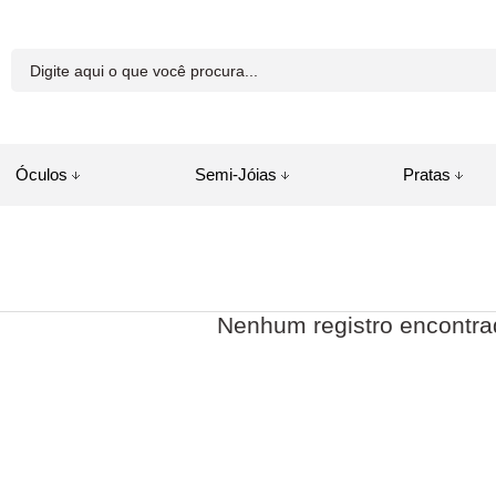
81-8250
Óculos
Semi-Jóias
Pratas
a.com.br
juda
Nenhum registro encontra