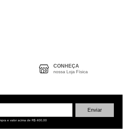
CONHEÇA
nossa Loja Física
ompra e valor acima de R$ 400,00