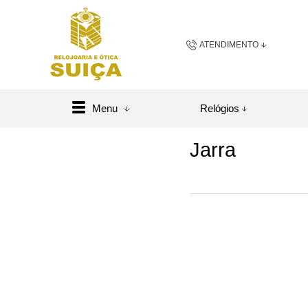
ATENDIMENTO
(48) 3658-2163
(48) 984
Menu
Relógios
sac@relojoariaeoticasuic
Jarra
Central de A