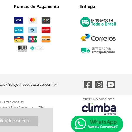
Formas de Pagamento
Entrega
sac@relojoariaeoticasuica.com.br
0.648.785/0001-42
joaria e Ótica Suiça
-
2026
tendi e Aceito