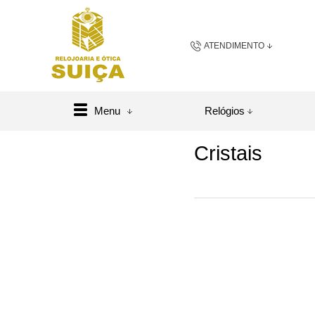
ATENDIMENTO
(48) 3658-2163
(48) 984
Menu
Relógios
sac@relojoariaeoticasuic
Cristais
Central de A