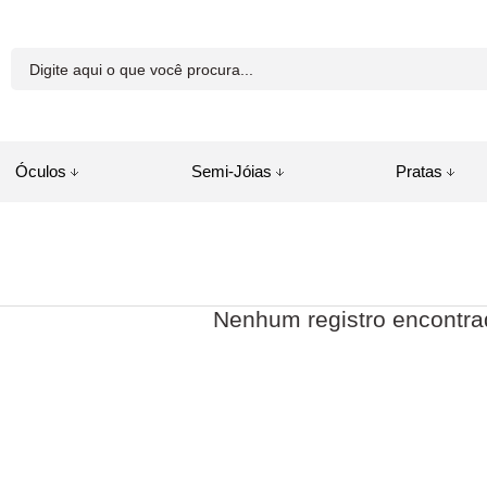
81-8250
Óculos
Semi-Jóias
Pratas
a.com.br
juda
Nenhum registro encontra