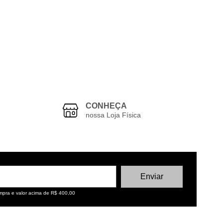
CONHEÇA
nossa Loja Física
ompra e valor acima de R$ 400,00