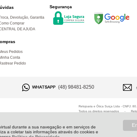
Segurança
úvidas
Troca, Devolução, Garantia
Como Comprar
CENTRAL DE AJUDA
ompras
Meus Pedidos
Minha Conta
Rastrear Pedido
(48) 98481-8250
Relojoaria e Ótica Suiça Ltda - CNPJ: 8
Todos os direitos reservados
-
Relo
En
 virtual durante a sua navegação e em serviços de
riza a coletar tais informações através do cookies e
e nossa
Política de Privacidade