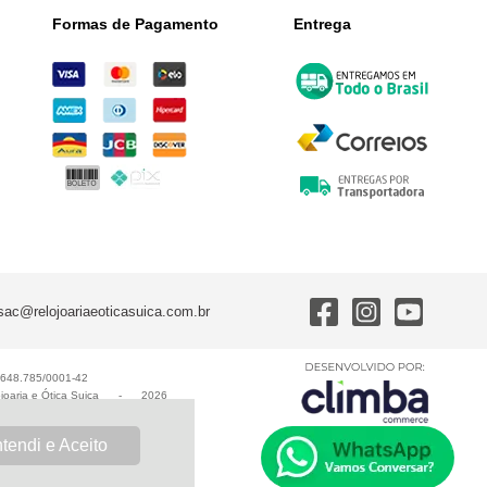
Formas de Pagamento
Entrega
sac@relojoariaeoticasuica.com.br
0.648.785/0001-42
joaria e Ótica Suiça
-
2026
tendi e Aceito