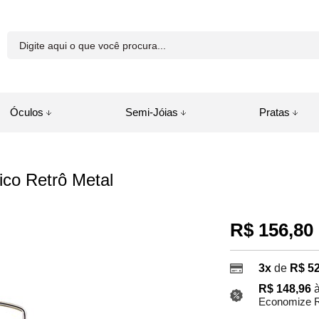
81-8250
Óculos
Semi-Jóias
Pratas
a.com.br
co Retrô Metal
juda
R$ 156,80
3x
de
R$ 52
R$ 148,96
à
Economize R