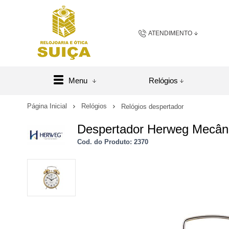
ATENDIMENTO
(48) 3658-2163
(48) 984
Menu
Relógios
sac@relojoariaeoticasuic
Página Inicial
Relógios
Relógios despertador
Despertador Herweg Mecâni
Central de A
Cod. do Produto: 2370