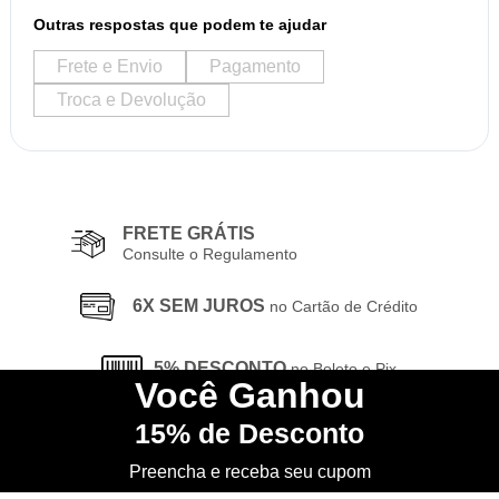
Outras respostas que podem te ajudar
Frete e Envio
Pagamento
Troca e Devolução
FRETE GRÁTIS
Consulte o Regulamento
6X SEM JUROS
no Cartão de Crédito
5% DESCONTO
no Boleto e Pix
Você
Ganhou
15%
de Desconto
CONHEÇA
nossa Loja Física
Preencha e receba seu cupom