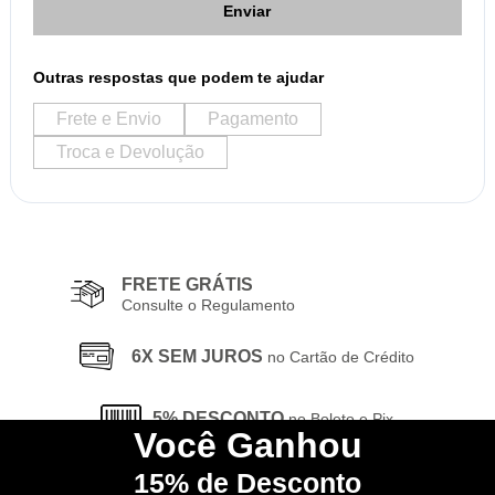
Enviar
Outras respostas que podem te ajudar
Frete e Envio
Pagamento
Troca e Devolução
FRETE GRÁTIS
Consulte o Regulamento
6X SEM JUROS
no Cartão de Crédito
5% DESCONTO
no Boleto e Pix
Você
Ganhou
15%
de Desconto
CONHEÇA
nossa Loja Física