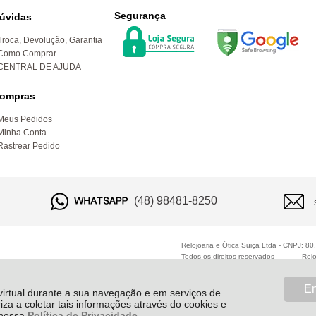
Segurança
úvidas
Troca, Devolução, Garantia
Como Comprar
CENTRAL DE AJUDA
ompras
Meus Pedidos
Minha Conta
Rastrear Pedido
(48) 98481-8250
Relojoaria e Ótica Suiça Ltda - CNPJ: 8
Todos os direitos reservados
-
Relo
En
 virtual durante a sua navegação e em serviços de
riza a coletar tais informações através do cookies e
e nossa
Política de Privacidade