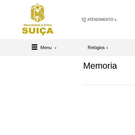
ATENDIMENTO
(48) 3658-2163
(48) 984
Menu
Relógios
sac@relojoariaeoticasuic
Memoria
Central de A