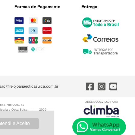
Formas de Pagamento
Entrega
sac@relojoariaeoticasuica.com.br
0.648.785/0001-42
joaria e Ótica Suiça
-
2026
tendi e Aceito