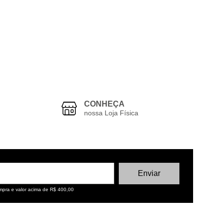
CONHEÇA
nossa Loja Física
ompra e valor acima de R$ 400,00