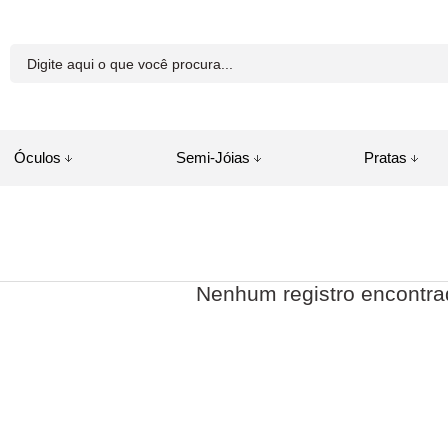
81-8250
Óculos
Semi-Jóias
Pratas
a.com.br
juda
Nenhum registro encontra