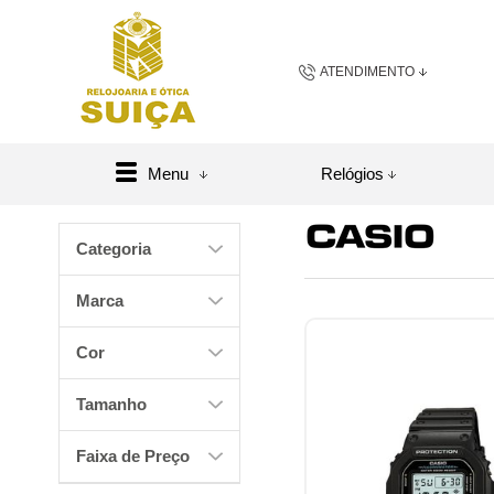
ATENDIMENTO
(48) 3658-2163
(48) 984
Menu
Relógios
sac@relojoariaeoticasuic
Categoria
Central de A
Marca
Cor
Tamanho
Faixa de Preço