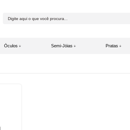
81-8250
Óculos
Semi-Jóias
Pratas
a.com.br
juda