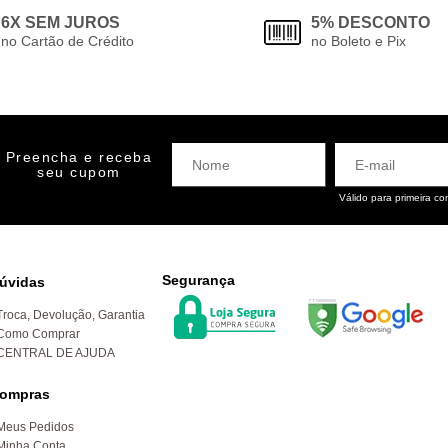
6X SEM JUROS
5% DESCONTO
no Cartão de Crédito
no Boleto e Pix
Preencha e receba
seu cupom
Válido para primeira c
Segurança
úvidas
Troca, Devolução, Garantia
Como Comprar
CENTRAL DE AJUDA
ompras
Meus Pedidos
Minha Conta