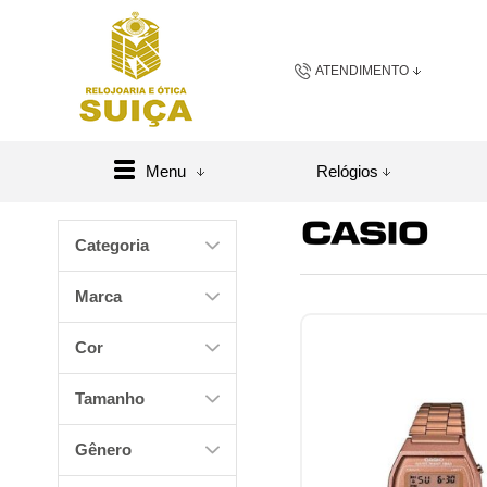
ATENDIMENTO
(48) 3658-2163
(48) 984
Menu
Relógios
sac@relojoariaeoticasuic
Categoria
Central de A
Marca
Cor
Tamanho
Gênero