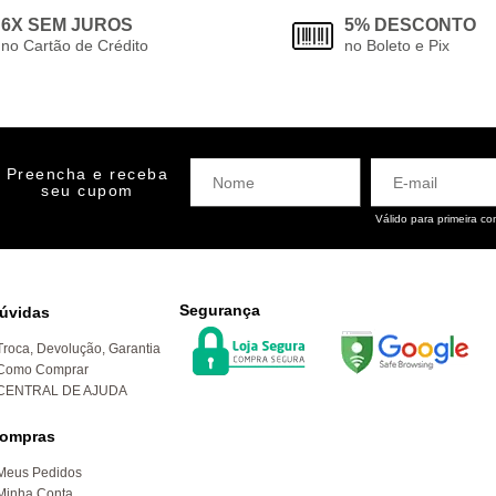
6X SEM JUROS
5% DESCONTO
no Cartão de Crédito
no Boleto e Pix
Preencha e receba
seu cupom
Válido para primeira c
Segurança
úvidas
Troca, Devolução, Garantia
Como Comprar
CENTRAL DE AJUDA
ompras
Meus Pedidos
Minha Conta