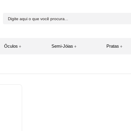
81-8250
Óculos
Semi-Jóias
Pratas
a.com.br
juda