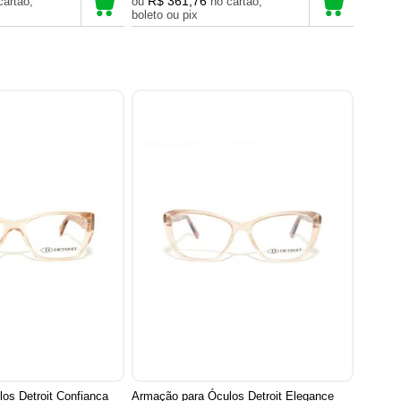
R$ 361,76
ou
no cartão,
boleto ou pix
os Detroit Confianca
Armação para Óculos Detroit Elegance