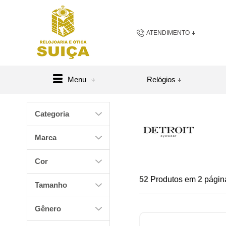
ATENDIMENTO
(48) 3658-2163
(48) 984
Menu
Relógios
sac@relojoariaeoticasuic
Categoria
Central de A
Marca
Cor
52
Produtos em
2
págin
Tamanho
Gênero