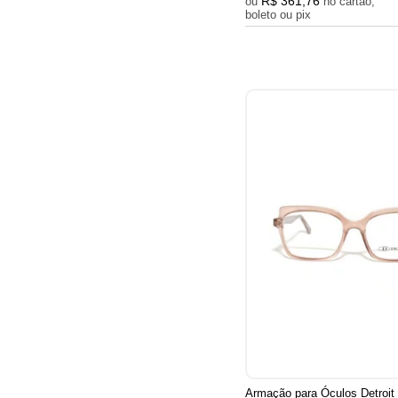
R$ 361,76
ou
no cartão,
boleto ou pix
Armação para Óculos Detroit