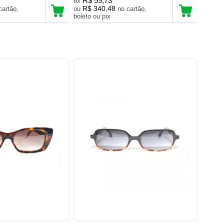
R$ 59,73
6x
R$ 340,48
ou
no cartão,
boleto ou pix