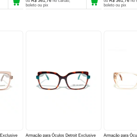
R$ 361,76
R$ 361,76
ou
no cartão,
ou
no cartão,
boleto ou pix
boleto ou pix
 Exclusive
Armação para Óculos Detroit Exclusive
Armação para Ócul