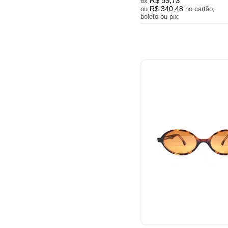
R$ 59,73
6x
R$ 340,48
ou
no cartão,
boleto ou pix