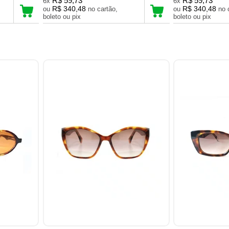
R$ 59,73
R$ 59,73
6x
6x
R$ 340,48
R$ 340,48
ou
no cartão,
ou
no cartão,
boleto ou pix
boleto ou pix