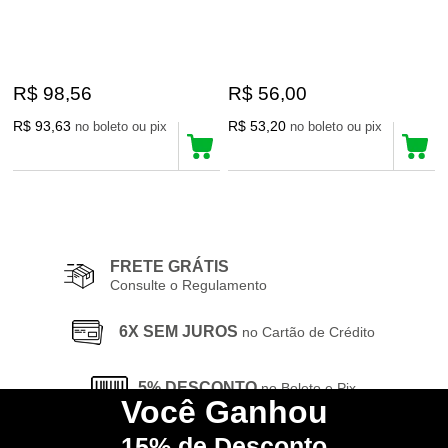
R$ 98,56
R$ 56,00
R$ 93,63
R$ 53,20
no boleto ou pix
no boleto ou pix
4
Produtos
FRETE GRÁTIS
Consulte o Regulamento
6X SEM JUROS
no Cartão de Crédito
5% DESCONTO
no Boleto e Pix
Você
Ganhou
15%
de Desconto
CONHEÇA
nossa Loja Física