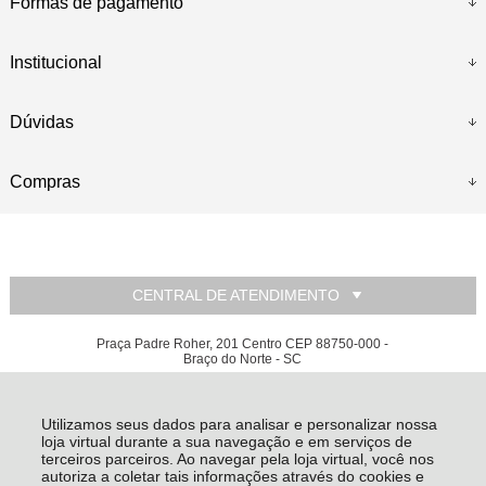
Formas de pagamento
Institucional
Dúvidas
Compras
CENTRAL DE ATENDIMENTO
Praça Padre Roher, 201 Centro CEP 88750-000 -
Braço do Norte - SC
Relojoaria e Ótica Suiça Ltda - CNPJ: 80.648.785/0001-42
Todos os direitos reservados
-
Relojoaria e Ótica Suiça
-
2026
Utilizamos seus dados para analisar e personalizar nossa
loja virtual durante a sua navegação e em serviços de
terceiros parceiros. Ao navegar pela loja virtual, você nos
autoriza a coletar tais informações através do cookies e