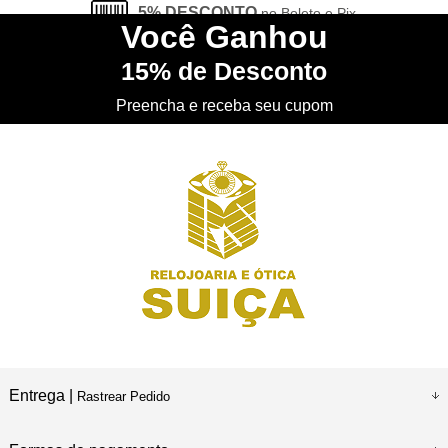
5% DESCONTO
no Boleto e Pix
Você
Ganhou
15%
de Desconto
CONHEÇA
nossa Loja Física
Preencha e receba seu cupom
Entrega |
Rastrear Pedido