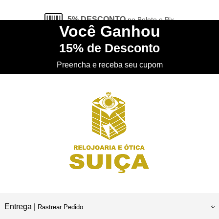
5% DESCONTO
no Boleto e Pix
Você
Ganhou
15%
de Desconto
CONHEÇA
nossa Loja Física
Preencha e receba seu cupom
Entrega |
Rastrear Pedido