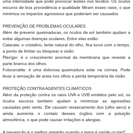
uma intensidade que pode provocar lesões nos tecidos. Os óculos
escuros de boa procedência e qualidade filtram esses raios, o que
minimiza os impactos agressivos que poderiam ser causados.
PREVENÇÃO DE PROBLEMAS OCULARES
Além de prevenir queimaduras, os óculos de sol também ajudam a
evitar algumas doenças oculares, Entre elas estão:
Catarata: o cristalino, lente natural do olho, fica turvo com o tempo,
a ponto de limitar ou bloquear a visão.
Pterígio: é o crescimento anormal da membrana que reveste a
parte branca dos olhos.
Fotoceratite: é uma dolorosa queimadura solar na córnea. Pode
levar à sensação de areia nos olhos e perda temporária da visão.
PROTEÇÃO CONTRA AGENTES CLIMÁTICOS
Além da proteção contra os raios UVA e UVB emitidos pelo sol, os
óculos escuros também ajudam a minimizar as agressões
causadas pelo vento. Ele causam ressecamento dos (olho seco) e
ainda aumenta o contato desses órgãos com a poluição
atmosférica, o que pode causar irritações e alergias.
A prevenção é o melhor remédio quando o tema é saúde ocular!!