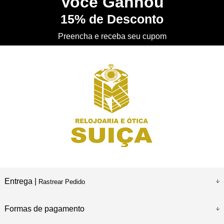
Você
Ganhou
15%
de Desconto
CONHEÇA
nossa Loja Física
Preencha e receba seu cupom
Entrega |
Rastrear Pedido
Formas de pagamento