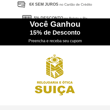
6X SEM JUROS
no Cartão de Crédito
5% DESCONTO
no Boleto e Pix
Você
Ganhou
15%
de Desconto
CONHEÇA
nossa Loja Física
Preencha e receba seu cupom