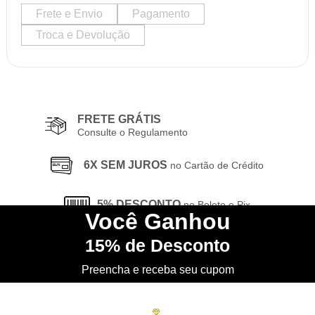
Frete e Envio
Pagamento
Troca e Devolução
FRETE GRÁTIS
Consulte o Regulamento
6X SEM JUROS
no Cartão de Crédito
5% DESCONTO
no Boleto e Pix
Você
Ganhou
15%
de Desconto
CONHEÇA
nossa Loja Física
Preencha e receba seu cupom