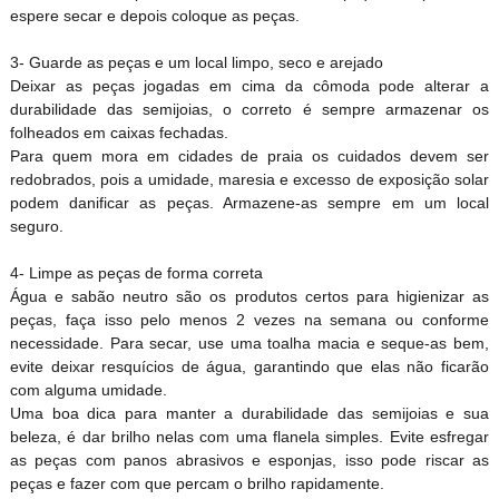
espere secar e depois coloque as peças.
3- Guarde as peças e um local limpo, seco e arejado
Deixar as peças jogadas em cima da cômoda pode alterar a
durabilidade das semijoias, o correto é sempre armazenar os
folheados em caixas fechadas.
Para quem mora em cidades de praia os cuidados devem ser
redobrados, pois a umidade, maresia e excesso de exposição solar
podem danificar as peças. Armazene-as sempre em um local
seguro.
4- Limpe as peças de forma correta
Água e sabão neutro são os produtos certos para higienizar as
peças, faça isso pelo menos 2 vezes na semana ou conforme
necessidade. Para secar, use uma toalha macia e seque-as bem,
evite deixar resquícios de água, garantindo que elas não ficarão
com alguma umidade.
Uma boa dica para manter a durabilidade das semijoias e sua
beleza, é dar brilho nelas com uma flanela simples. Evite esfregar
as peças com panos abrasivos e esponjas, isso pode riscar as
peças e fazer com que percam o brilho rapidamente.