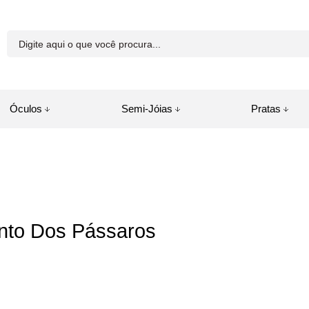
81-8250
Óculos
Semi-Jóias
Pratas
a.com.br
juda
nto Dos Pássaros