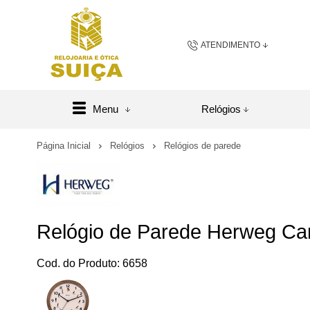
ATENDIMENTO
(48) 3658-2163
(48) 984
Menu
Relógios
sac@relojoariaeoticasuic
Página Inicial
Relógios
Relógios de parede
Central de A
Relógio de Parede Herweg Ca
Cod. do Produto: 6658