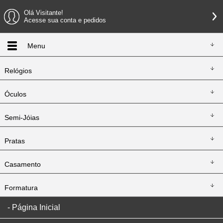
Olá Visitante!
Acesse sua conta e pedidos
Menu
Relógios
Óculos
Semi-Jóias
Pratas
Casamento
Formatura
Página Inicial