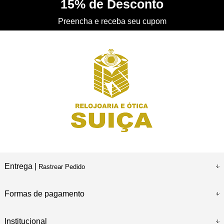
15%
de Desconto
CONHEÇA
nossa Loja Física
Preencha e receba seu cupom
Entrega |
Rastrear Pedido
Formas de pagamento
Institucional