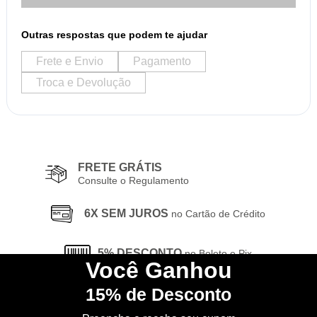
Outras respostas que podem te ajudar
Frete e Envio
Pagamento
Troca e Devolução
FRETE GRÁTIS
Consulte o Regulamento
6X SEM JUROS
no Cartão de Crédito
5% DESCONTO
no Boleto e Pix
Você
Ganhou
15%
de Desconto
CONHEÇA
nossa Loja Física