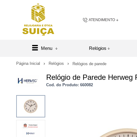
ATENDIMENTO
(48) 3658-2163
(48) 984
Menu
Relógios
sac@relojoariaeoticasuic
Página Inicial
Relógios
Relógios de parede
Relógio de Parede Herweg
Central de A
Cod. do Produto: 660082