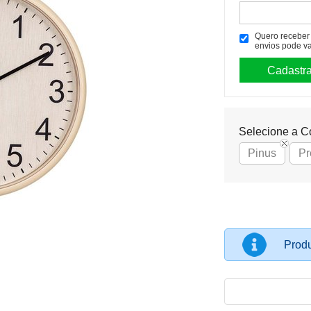
Quero receber p
envios pode va
Selecione a C
Pinus
Pr
Produ