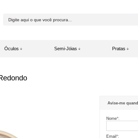
81-8250
Óculos
Semi-Jóias
Pratas
a.com.br
 Redondo
juda
Avise-me quand
Nome
*
:
Email
*
: