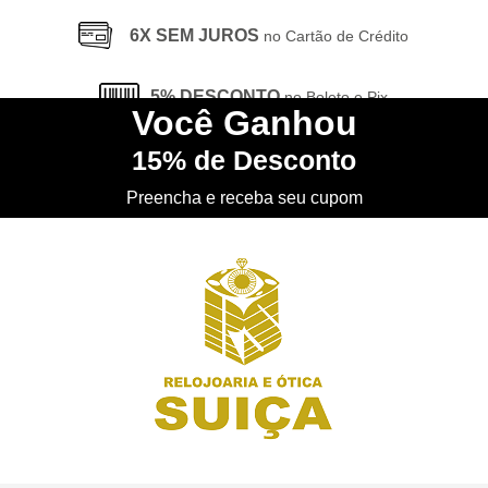
6X SEM JUROS
no Cartão de Crédito
5% DESCONTO
no Boleto e Pix
Você
Ganhou
15%
de Desconto
CONHEÇA
nossa Loja Física
Preencha e receba seu cupom