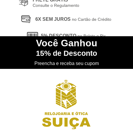
Consulte o Regulamento
6X SEM JUROS
no Cartão de Crédito
5% DESCONTO
no Boleto e Pix
Você
Ganhou
15%
de Desconto
CONHEÇA
nossa Loja Física
Preencha e receba seu cupom