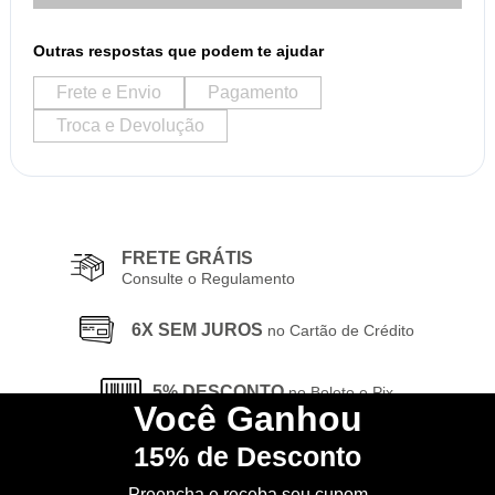
Outras respostas que podem te ajudar
Frete e Envio
Pagamento
Troca e Devolução
FRETE GRÁTIS
Consulte o Regulamento
6X SEM JUROS
no Cartão de Crédito
5% DESCONTO
no Boleto e Pix
Você
Ganhou
15%
de Desconto
CONHEÇA
nossa Loja Física
Preencha e receba seu cupom