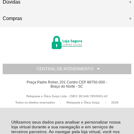
Dúvidas
Compras
CENTRAL DE ATENDIMENTO
Praça Padre Roher, 201 Centro CEP 88750-000 -
Braço do Norte - SC
Relojoaria e Ótica Suiça Ltda - CNPJ: 80.648.785/0001-42
Todos os direitos reservados
-
Relojoaria e Ótica Suiça
-
2026
Utilizamos seus dados para analisar e personalizar nossa
loja virtual durante a sua navegação e em serviços de
terceiros parceiros. Ao navegar pela loja virtual, você nos