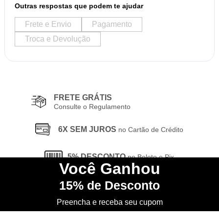
Outras respostas que podem te ajudar
Frete e Envio
Pagamento
Troca e Devolução
FRETE GRÁTIS
Consulte o Regulamento
6X SEM JUROS
no Cartão de Crédito
5% DESCONTO
no Boleto e Pix
Você
Ganhou
15%
de Desconto
CONHEÇA
nossa Loja Física
Preencha e receba seu cupom