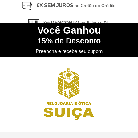
6X SEM JUROS
no Cartão de Crédito
5% DESCONTO
no Boleto e Pix
Você
Ganhou
15%
de Desconto
CONHEÇA
nossa Loja Física
Preencha e receba seu cupom