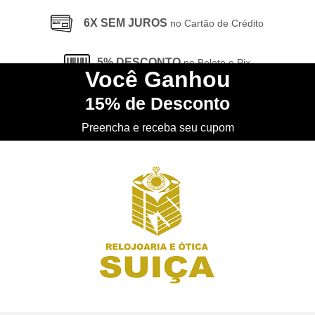
6X SEM JUROS
no Cartão de Crédito
5% DESCONTO
no Boleto e Pix
Você
Ganhou
15%
de Desconto
CONHEÇA
nossa Loja Física
Preencha e receba seu cupom