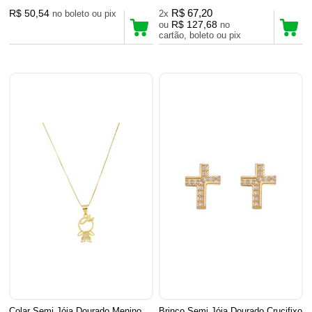
R$ 50,54
R$ 67,20
no boleto ou pix
2x
R$ 127,68
ou
no
cartão, boleto ou pix
Colar Semi Jóia Dourado Menino
Brinco Semi Jóia Dourado Crucifixo