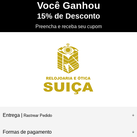
Você
Ganhou
15%
de Desconto
CONHEÇA
nossa Loja Física
Preencha e receba seu cupom
Entrega |
Rastrear Pedido
Formas de pagamento